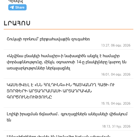
Կիսվել
ԼՐԱՀՈՍ
Շուկայի որոնում՝ բերքահավաքին զուգահեռ
13:27, 06 օգս. 2026
«Ալվինա բնակելի համալիր»-ի նախագիծն անցել է համալիր
փորձաքննությունը, մինչև օգոստոսի 14-ը բնակիչները կարող են
առաջարկություններ ներկայացնել
16:01, 04 օգս. 2026
ԿԱՍԵՑՎԵԼ Է «ՆՆ ՀՈԼԴԻՆԳ»-ԻՆ ՊԱՏԿԱՆՈՂ ՀԱՑԻ ՈՒ
ՏՈՐԹԵՐԻ ԱՐՏԱԴՐԱՄԱՍԻ ԱՐՏԱԴՐԱԿԱՆ
ԳՈՐԾՈՒՆԵՈՒԹՅՈՒՆԸ
15:15, 04 օգս. 2026
Լոլիկի իրացման ճգնաժամ․ գյուղացիներն անելանելի վիճակում
են
18:13, 31 հլս. 2026
Ակնալիճցիները փակել են Արմավիր-Երևան պետական