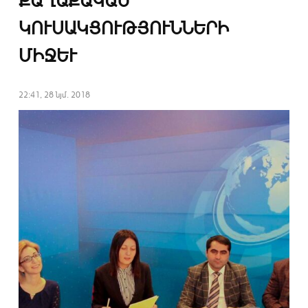
ՔԱՂԱՔԱԿԱՆ
ԿՈՒՍԱԿՑՈՒԹՅՈՒՆՆԵՐԻ
ՄԻՋԵՒ
22:41, 28 նյմ. 2018