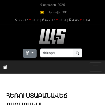
9 օգոստոս, 2026
Արմավիր 30°
366.17
-0.08
|
422.12
-0.61
|
4.45
-0.04
ՀԵՌՈՒՍՏԱԲԱՆԱՎԵՃ