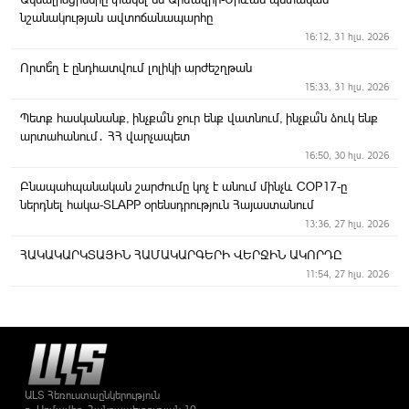
նշանակության ավտոճանապարհը
16:12, 31 հլս. 2026
Որտե՞ղ է ընդհատվում լոլիկի արժեշղթան
15:33, 31 հլս. 2026
Պետք հասկանանք, ինչքա՞ն ջուր ենք վատնում, ինչքա՞ն ձուկ ենք
արտահանում․ ՀՀ վարչապետ
16:50, 30 հլս. 2026
Բնապահպանական շարժումը կոչ է անում մինչև COP17-ը
ներդնել հակա-SLAPP օրենսդրություն Հայաստանում
13:36, 27 հլս. 2026
ՀԱԿԱԿԱՐԿՏԱՅԻՆ ՀԱՄԱԿԱՐԳԵՐԻ ՎԵՐՋԻՆ ԱԿՈՐԴԸ
11:54, 27 հլս. 2026
Երեկոյան Արմավիր
11:23, 27 հլս. 2026
ՀՀ ՏԿԵ նախարարը հանդիպել է ԻԻՀ ճանապարհների և
քաղաքաշինության նախարարի հետ
11:14, 27 հլս. 2026
ԱԼՏ Հեռուստաընկերություն