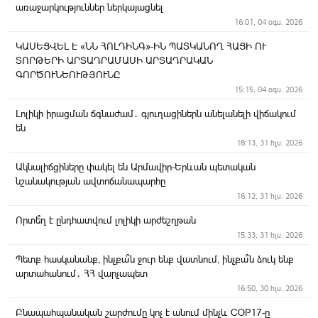
առաջարկություններ ներկայացնել
16:01, 04 օգս. 2026
ԿԱՍԵՑՎԵԼ Է «ՆՆ ՀՈԼԴԻՆԳ»-ԻՆ ՊԱՏԿԱՆՈՂ ՀԱՑԻ ՈՒ
ՏՈՐԹԵՐԻ ԱՐՏԱԴՐԱՄԱՍԻ ԱՐՏԱԴՐԱԿԱՆ
ԳՈՐԾՈՒՆԵՈՒԹՅՈՒՆԸ
15:15, 04 օգս. 2026
Լոլիկի իրացման ճգնաժամ․ գյուղացիներն անելանելի վիճակում
են
18:13, 31 հլս. 2026
Ակնալիճցիները փակել են Արմավիր-Երևան պետական
նշանակության ավտոճանապարհը
16:12, 31 հլս. 2026
Որտե՞ղ է ընդհատվում լոլիկի արժեշղթան
15:33, 31 հլս. 2026
Պետք հասկանանք, ինչքա՞ն ջուր ենք վատնում, ինչքա՞ն ձուկ ենք
արտահանում․ ՀՀ վարչապետ
16:50, 30 հլս. 2026
Բնապահպանական շարժումը կոչ է անում մինչև COP17-ը