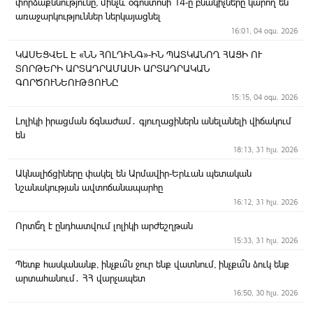
փորձաքննությունը, մինչև օգոստոսի 14-ը բնակիչները կարող են
առաջարկություններ ներկայացնել
16:01, 04 օգս. 2026
ԿԱՍԵՑՎԵԼ Է «ՆՆ ՀՈԼԴԻՆԳ»-ԻՆ ՊԱՏԿԱՆՈՂ ՀԱՑԻ ՈՒ
ՏՈՐԹԵՐԻ ԱՐՏԱԴՐԱՄԱՍԻ ԱՐՏԱԴՐԱԿԱՆ
ԳՈՐԾՈՒՆԵՈՒԹՅՈՒՆԸ
15:15, 04 օգս. 2026
Լոլիկի իրացման ճգնաժամ․ գյուղացիներն անելանելի վիճակում
են
18:13, 31 հլս. 2026
Ակնալիճցիները փակել են Արմավիր-Երևան պետական
նշանակության ավտոճանապարհը
16:12, 31 հլս. 2026
Որտե՞ղ է ընդհատվում լոլիկի արժեշղթան
15:33, 31 հլս. 2026
Պետք հասկանանք, ինչքա՞ն ջուր ենք վատնում, ինչքա՞ն ձուկ ենք
արտահանում․ ՀՀ վարչապետ
16:50, 30 հլս. 2026