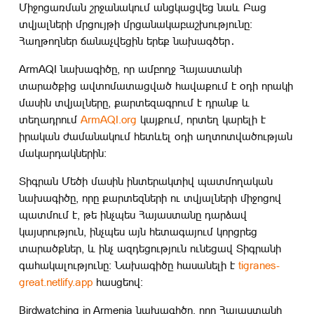
Միջոցառման շրջանակում անցկացվեց նաև Բաց
տվյալների մրցույթի մրցանակաբաշխությունը։
Հաղթողներ ճանաչվեցին երեք նախագծեր․
ArmAQI նախագիծը, որ ամբողջ Հայաստանի
տարածքից ավտոմատացված հավաքում է օդի որակի
մասին տվյալները, քարտեզագրում է դրանք և
տեղադրում
ArmAQI.org
կայքում, որտեղ կարելի է
իրական ժամանակում հետևել օդի աղտոտվածության
մակարդակներին։
Տիգրան Մեծի մասին ինտերակտիվ պատմողական
նախագիծը, որը քարտեզների ու տվյալների միջոցով
պատմում է, թե ինչպես Հայաստանը դարձավ
կայսրություն, ինչպես այն հետագայում կորցրեց
տարածքներ, և ինչ ազդեցություն ունեցավ Տիգրանի
գահակալությունը։ Նախագիծը հասանելի է
tigranes-
great.netlify.app
հասցեով։
Birdwatching in Armenia նախագիծը, որը Հայաստանի