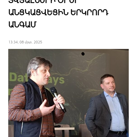
ՏՎՅԱԼՆԵՐԻ ՕՐԵՐ
ԱՆՑԿԱՑՎԵՑԻՆ ԵՐԿՐՈՐԴ
ԱՆԳԱՄ
13:34, 08 մրտ. 2025