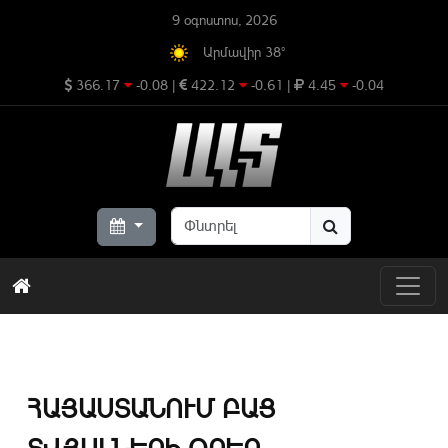
9 օգոստոս, 2026
Արմավիր 38°
366.17
-0.08
|
422.12
-0.61
|
4.45
-0.04
ՀԱՅԱՍՏԱՆՈՒՄ ԲԱՑ