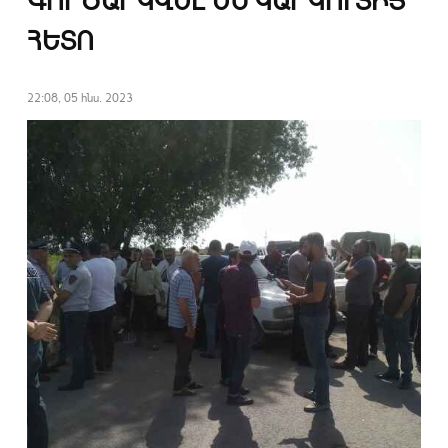
ԳՈՐԾԱՐԿՎԵԼ ԵՆ ԿԱՐԿՈՒՏԻՑ
ՀԵՏՈ
22:08, 05 հնս. 2023