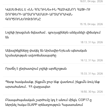
16:01, 04 օգս. 2026
ԿԱՍԵՑՎԵԼ Է «ՆՆ ՀՈԼԴԻՆԳ»-ԻՆ ՊԱՏԿԱՆՈՂ ՀԱՑԻ ՈՒ
ՏՈՐԹԵՐԻ ԱՐՏԱԴՐԱՄԱՍԻ ԱՐՏԱԴՐԱԿԱՆ
ԳՈՐԾՈՒՆԵՈՒԹՅՈՒՆԸ
15:15, 04 օգս. 2026
Լոլիկի իրացման ճգնաժամ․ գյուղացիներն անելանելի վիճակում
են
18:13, 31 հլս. 2026
Ակնալիճցիները փակել են Արմավիր-Երևան պետական
նշանակության ավտոճանապարհը
16:12, 31 հլս. 2026
Որտե՞ղ է ընդհատվում լոլիկի արժեշղթան
15:33, 31 հլս. 2026
Պետք հասկանանք, ինչքա՞ն ջուր ենք վատնում, ինչքա՞ն ձուկ ենք
արտահանում․ ՀՀ վարչապետ
16:50, 30 հլս. 2026
Բնապահպանական շարժումը կոչ է անում մինչև COP17-ը
ներդնել հակա-SLAPP օրենսդրություն Հայաստանում