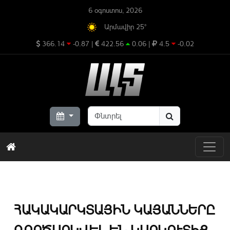
6 օգոստոս, 2026
Արմավիր 25°
366.14
-0.87
|
422.56
0.06
|
4.5
-0.02
ՀԱԿԱԿԱՐԿՏԱՅԻՆ ԿԱՅԱՆՆԵՐԸ