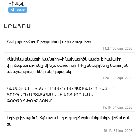
Կիսվել
ԼՐԱՀՈՍ
Շուկայի որոնում՝ բերքահավաքին զուգահեռ
13:27, 06 օգս. 2026
«Ալվինա բնակելի համալիր»-ի նախագիծն անցել է համալիր
փորձաքննությունը, մինչև օգոստոսի 14-ը բնակիչները կարող են
առաջարկություններ ներկայացնել
16:01, 04 օգս. 2026
ԿԱՍԵՑՎԵԼ Է «ՆՆ ՀՈԼԴԻՆԳ»-ԻՆ ՊԱՏԿԱՆՈՂ ՀԱՑԻ ՈՒ
ՏՈՐԹԵՐԻ ԱՐՏԱԴՐԱՄԱՍԻ ԱՐՏԱԴՐԱԿԱՆ
ԳՈՐԾՈՒՆԵՈՒԹՅՈՒՆԸ
15:15, 04 օգս. 2026
Լոլիկի իրացման ճգնաժամ․ գյուղացիներն անելանելի վիճակում
են
18:13, 31 հլս. 2026