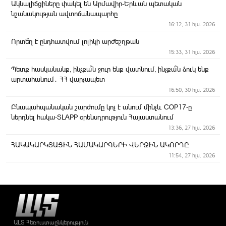
Ակնալիճցիները փակել են Արմավիր-Երևան պետական
նշանակության ավտոճանապարհը
16:12, 31 հլս. 2026
Որտե՞ղ է ընդհատվում լոլիկի արժեշղթան
15:33, 31 հլս. 2026
Պետք հասկանանք, ինչքա՞ն ջուր ենք վատնում, ինչքա՞ն ձուկ ենք
արտահանում․ ՀՀ վարչապետ
16:50, 30 հլս. 2026
Բնապահպանական շարժումը կոչ է անում մինչև COP17-ը
ներդնել հակա-SLAPP օրենսդրություն Հայաստանում
13:36, 27 հլս. 2026
ՀԱԿԱԿԱՐԿՏԱՅԻՆ ՀԱՄԱԿԱՐԳԵՐԻ ՎԵՐՋԻՆ ԱԿՈՐԴԸ
11:54, 27 հլս. 2026
Երեկոյան Արմավիր
11:23, 27 հլս. 2026
ՀՀ ՏԿԵ նախարարը հանդիպել է ԻԻՀ ճանապարհների և
քաղաքաշինության նախարարի հետ
11:14, 27 հլս. 2026
ԱԼՏ Հեռուստաընկերություն