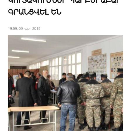
ԿՈՒՏԱԿՈՒՄՆԵՐ ՊԱՐԲԵՐԱԲԱՐ
ԳՐԱՆՑՎԵԼ ԵՆ
19:59, 09 դկտ. 2018