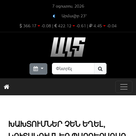
7 օգոստոս, 2026
Արմավիր 23°
366.17
-0.08
|
422.12
-0.61
|
4.45
-0.04
ԽԱԽՏՈՒՄՆԵՐ ՉԵՆ ԵՂԵԼ,