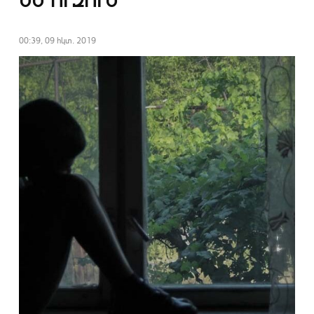
ԵՄ ՈՒԶՈՒՄ
00:39, 09 հկտ. 2019