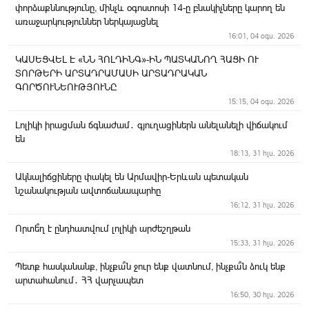
փորձաքննությունը, մինչև օգոստոսի 14-ը բնակիչները կարող են
առաջարկություններ ներկայացնել
16:01, 04 օգս. 2026
ԿԱՍԵՑՎԵԼ Է «ՆՆ ՀՈԼԴԻՆԳ»-ԻՆ ՊԱՏԿԱՆՈՂ ՀԱՑԻ ՈՒ
ՏՈՐԹԵՐԻ ԱՐՏԱԴՐԱՄԱՍԻ ԱՐՏԱԴՐԱԿԱՆ
ԳՈՐԾՈՒՆԵՈՒԹՅՈՒՆԸ
15:15, 04 օգս. 2026
Լոլիկի իրացման ճգնաժամ․ գյուղացիներն անելանելի վիճակում
են
18:13, 31 հլս. 2026
Ակնալիճցիները փակել են Արմավիր-Երևան պետական
նշանակության ավտոճանապարհը
16:12, 31 հլս. 2026
Որտե՞ղ է ընդհատվում լոլիկի արժեշղթան
15:33, 31 հլս. 2026
Պետք հասկանանք, ինչքա՞ն ջուր ենք վատնում, ինչքա՞ն ձուկ ենք
արտահանում․ ՀՀ վարչապետ
16:50, 30 հլս. 2026