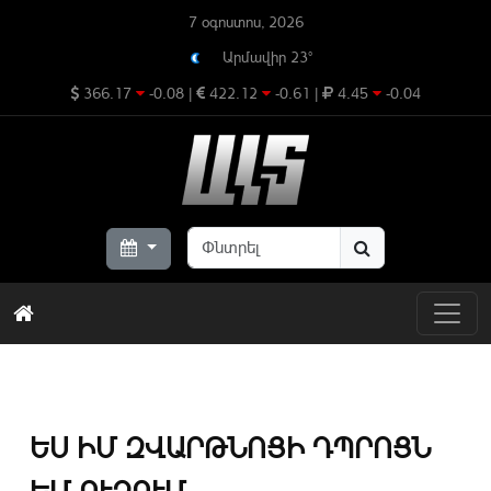
7 օգոստոս, 2026
Արմավիր 23°
366.17
-0.08
|
422.12
-0.61
|
4.45
-0.04
ԵՍ ԻՄ ԶՎԱՐԹՆՈՑԻ ԴՊՐՈՑՆ