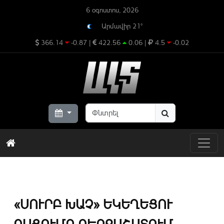
6 օգոստոս, 2026
Արմավիր 21°
366.14
-0.87
|
422.56
0.06
|
4.5
-0.02
«ՍՈՒՐԲ ԽԱՉ» ԵԿԵՂԵՑՈՒ