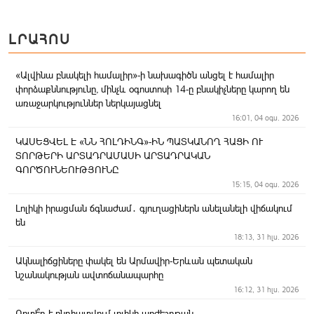
ԼՐԱՀՈՍ
«Ալվինա բնակելի համալիր»-ի նախագիծն անցել է համալիր
փորձաքննությունը, մինչև օգոստոսի 14-ը բնակիչները կարող են
առաջարկություններ ներկայացնել
16:01, 04 օգս. 2026
ԿԱՍԵՑՎԵԼ Է «ՆՆ ՀՈԼԴԻՆԳ»-ԻՆ ՊԱՏԿԱՆՈՂ ՀԱՑԻ ՈՒ
ՏՈՐԹԵՐԻ ԱՐՏԱԴՐԱՄԱՍԻ ԱՐՏԱԴՐԱԿԱՆ
ԳՈՐԾՈՒՆԵՈՒԹՅՈՒՆԸ
15:15, 04 օգս. 2026
Լոլիկի իրացման ճգնաժամ․ գյուղացիներն անելանելի վիճակում
են
18:13, 31 հլս. 2026
Ակնալիճցիները փակել են Արմավիր-Երևան պետական
նշանակության ավտոճանապարհը
16:12, 31 հլս. 2026
Որտե՞ղ է ընդհատվում լոլիկի արժեշղթան