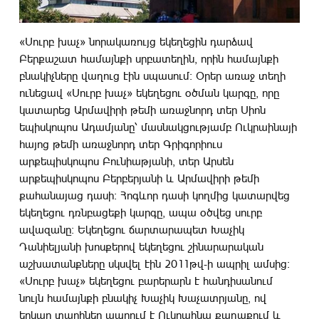
«Սուրբ խաչ» նորակառույց եկեղեցին դարձավ
Բերքաշատ համայնքի սրբատեղին, որին համայնքի
բնակիչները վաղուց էին սպասում: Օրեր առաջ տեղի
ունեցավ «Սուրբ խաչ» եկեղեցու օծման կարգը, որը
կատարեց Արմավիրի թեմի առաջնորդ տեր Սիոն
եպիսկոպոս Ադամյանը՝ մասնակցությամբ Ուկրաինայի
հայոց թեմի առաջնորդ տեր Գրիգորիուս
արքեպիսկոպոս Բունիաթյանի, տեր Արսեն
արքեպիսկոպոս Բերբերյանի և Արմավիրի թեմի
քահանայաց դասի: Հոգևոր դասի կողմից կատարվեց
եկեղեցու դռնբացեքի կարգը, ապա օծվեց սուրբ
ավազանը: Եկեղեցու ճարտարապետ Խաչիկ
Դանիելյանի խոսքերով եկեղեցու շինարարական
աշխատանքները սկսվել էին 2011թվ-ի ապրիլ ամսից:
«Սուրբ խաչ» եկեղեցու բարերարն է հանդիսանում
նույն համայնքի բնակիչ Խաչիկ Խաչատրյանը, ով
երկար տարիներ ապրում է Ուկրաինա քաղաքում և