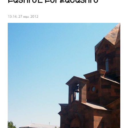
ԲԱՑՈՒՄԸ ԲԵՐՔԱՇԱՏՈՒՄ
13:14, 27 օգս. 2012