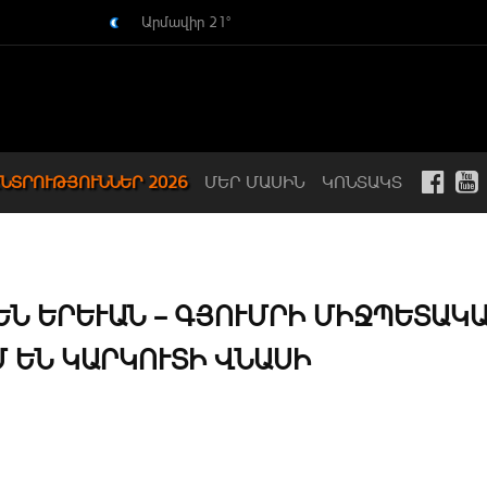
Արմավիր 21°
ՆՏՐՈՒԹՅՈՒՆՆԵՐ 2026
ՄԵՐ ՄԱՍԻՆ
ԿՈՆՏԱԿՏ
Ն ԵՐԵՒԱՆ – ԳՅՈՒՄՐԻ ՄԻՋՊԵՏԱԿԱՆ
ԵՆ ԿԱՐԿՈՒՏԻ ՎՆԱՍԻ Փ