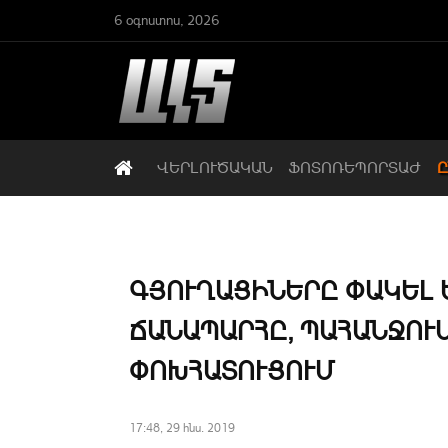
6 օգոստոս, 2026
ՎԵՐԼՈՒԾԱԿԱՆ
ՖՈՏՈՌԵՊՈՐՏԱԺ
Ը
ԳՅՈՒՂԱՑԻՆԵՐԸ ՓԱԿԵԼ Ե
ԱՆԱՊԱՐՀԸ, ՊԱՀԱՆՋՈՒՄ 
ՈԽՀԱՏՈՒՑՈՒՄ
17:48, 29 հնս. 2019