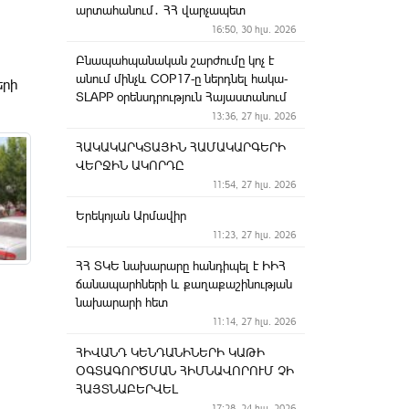
արտահանում․ ՀՀ վարչապետ
16:50, 30 հլս. 2026
Բնապահպանական շարժումը կոչ է
անում մինչև COP17-ը ներդնել հակա-
երի
SLAPP օրենսդրություն Հայաստանում
13:36, 27 հլս. 2026
ՀԱԿԱԿԱՐԿՏԱՅԻՆ ՀԱՄԱԿԱՐԳԵՐԻ
ՎԵՐՋԻՆ ԱԿՈՐԴԸ
11:54, 27 հլս. 2026
Երեկոյան Արմավիր
11:23, 27 հլս. 2026
ՀՀ ՏԿԵ նախարարը հանդիպել է ԻԻՀ
ճանապարհների և քաղաքաշինության
նախարարի հետ
11:14, 27 հլս. 2026
ՀԻՎԱՆԴ ԿԵՆԴԱՆԻՆԵՐԻ ԿԱԹԻ
ՕԳՏԱԳՈՐԾՄԱՆ ՀԻՄՆԱՎՈՐՈՒՄ ՉԻ
ՀԱՅՏՆԱԲԵՐՎԵԼ
17:28, 24 հլս. 2026