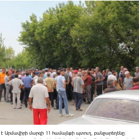
 է Արմավիրի մարզի 11 համայնքի պտուղ, բանջարեղենը: