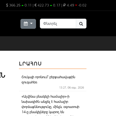
366.25
0.11
|
422.73
0.17
|
4.49
-0.02
ԼՐԱՀՈՍ
 Ճ
Շուկայի որոնում՝ բերքահավաքին
զուգահեռ
13:27, 06 օգս. 2026
«Ալվինա բնակելի համալիր»-ի
նախագիծն անցել է համալիր
փորձաքննությունը, մինչև օգոստոսի
14-ը բնակիչները կարող են