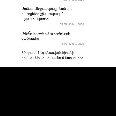
Ժաննա Անդրեասյանը հետևել է
դպրոցների շինարարական
աշխատանքներին
15:25, 23 հլս. 2026
Ովքե՞ր են շահում գյուղմթերքի
վաճառքից
16:36, 22 հլս. 2026
50 դրամ՝ 1 կգ վնասված ծիրանի
դիմաց․ Արագածավանում կարկուտից
հետո բերքահավաքը հարցականի տակ
է
16:56, 21 հլս. 2026
ՔՎԵԱՏՈՒՓԻՑ ԱՅՆ ԿՈՂՄ
14:19, 16 հլս. 2026
Զարթոնքում կազմակերպվել է
իրավունքներին առնչվող իրազեկման
միջոցառում
16:26, 15 հլս. 2026