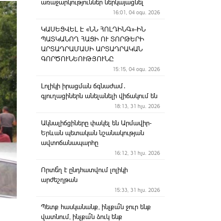
առաջարկություններ ներկայացնել
16:01, 04 օգս. 2026
ԿԱՍԵՑՎԵԼ Է «ՆՆ ՀՈԼԴԻՆԳ»-ԻՆ
ՊԱՏԿԱՆՈՂ ՀԱՑԻ ՈՒ ՏՈՐԹԵՐԻ
ԱՐՏԱԴՐԱՄԱՍԻ ԱՐՏԱԴՐԱԿԱՆ
ԳՈՐԾՈՒՆԵՈՒԹՅՈՒՆԸ
15:15, 04 օգս. 2026
Լոլիկի իրացման ճգնաժամ․
գյուղացիներն անելանելի վիճակում են
18:13, 31 հլս. 2026
Ակնալիճցիները փակել են Արմավիր-
Երևան պետական նշանակության
ավտոճանապարհը
16:12, 31 հլս. 2026
Որտե՞ղ է ընդհատվում լոլիկի
արժեշղթան
15:33, 31 հլս. 2026
Պետք հասկանանք, ինչքա՞ն ջուր ենք
վատնում, ինչքա՞ն ձուկ ենք