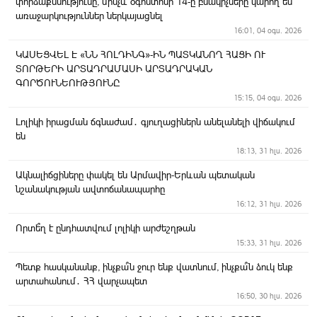
փորձաքննությունը, մինչև օգոստոսի 14-ը բնակիչները կարող են
առաջարկություններ ներկայացնել
16:01, 04 օգս. 2026
ԿԱՍԵՑՎԵԼ Է «ՆՆ ՀՈԼԴԻՆԳ»-ԻՆ ՊԱՏԿԱՆՈՂ ՀԱՑԻ ՈՒ
ՏՈՐԹԵՐԻ ԱՐՏԱԴՐԱՄԱՍԻ ԱՐՏԱԴՐԱԿԱՆ
ԳՈՐԾՈՒՆԵՈՒԹՅՈՒՆԸ
15:15, 04 օգս. 2026
Լոլիկի իրացման ճգնաժամ․ գյուղացիներն անելանելի վիճակում
են
18:13, 31 հլս. 2026
Ակնալիճցիները փակել են Արմավիր-Երևան պետական
նշանակության ավտոճանապարհը
16:12, 31 հլս. 2026
Որտե՞ղ է ընդհատվում լոլիկի արժեշղթան
15:33, 31 հլս. 2026
Պետք հասկանանք, ինչքա՞ն ջուր ենք վատնում, ինչքա՞ն ձուկ ենք
արտահանում․ ՀՀ վարչապետ
16:50, 30 հլս. 2026