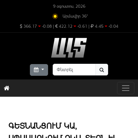
9 օգոստոս, 2026
Արմավիր 36°
366.17
-0.08
|
422.12
-0.61
|
4.45
-0.04
ԳԵՏՆԱՆՑՈՒՄ ԿԱ,