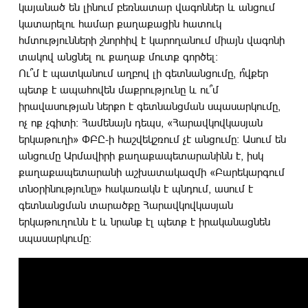
կայանած են լինում բեռնատար վագոններ և անցում
կատարելու համար քաղաքացին հատուկ
հմտությունների շնորհիվ է կարողանում միայն վագոնի
տակով անցնել ու քաղաք մուտք գործել:
Ու՞մ է պատկանում աղբով լի գետնանցումը, ո՞վքեր
պետք է ապահովեն մաքրությունը և ու՞մ
իրավասության ներքո է գետնանցման սպասարկումը,
ոչ ոք չգիտի: Համենայն դեպս, «Հարավկովկասյան
երկաթուղի» ՓԲԸ-ի հաշվեկշռում չէ անցումը: Ասում են
անցումը Արմավիրի քաղաքապետարանինն է, իսկ
քաղաքապետարանի աշխատակազմի «Բարեկարգում
տնօրինությունը» հակառակն է պնդում, ասում է
գետնանցման տարածքը Հարավկովկասյան
երկաթուղունն է և նրանք էլ պետք է իրականացնեն
սպասարկումը: