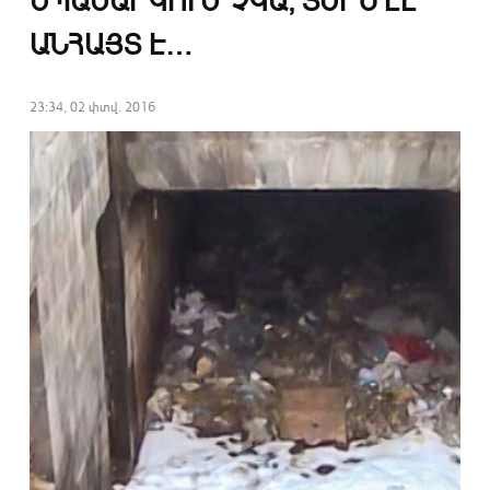
ՍՊԱՍԱՐԿՈՒՄ ՉԿԱ, ՏԵՐՆ ԷԼ
ԱՆՀԱՅՏ Է…
23:34, 02 փտվ. 2016