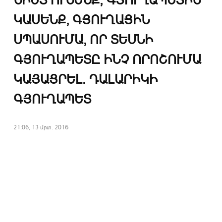
ԿԱՍԵՆՔ, ԳՅՈՒՂԱՑԻՆ
ՍՊԱՍՈՒՄԱ, ՈՐ ՏԵՍՆԻ
ԳՅՈՒՂԱՊԵՏԸ ԻՆՉ ՈՐՈՇՈՒՄԱ
ԿԱՅԱՑՐԵԼ. ԴԱԼԱՐԻԿԻ
ԳՅՈՒՂԱՊԵՏ
21:06, 13 մրտ. 2016