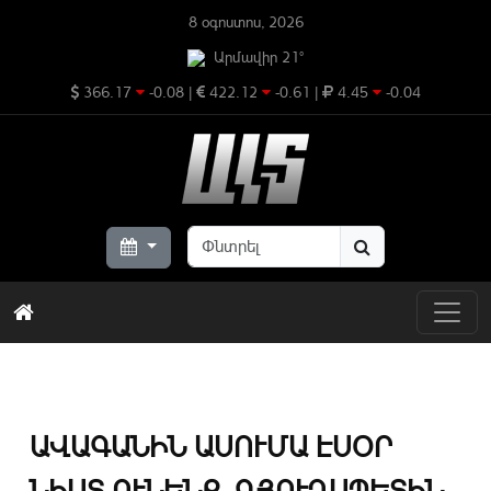
8 օգոստոս, 2026
Արմավիր 21°
366.17
-0.08
|
422.12
-0.61
|
4.45
-0.04
ԱՎԱԳԱՆԻՆ ԱՍՈՒՄԱ ԷՍՕՐ
ՆԻՍՏ ՈՒՆԵՆՔ, ԳՅՈՒՂԱՊԵՏԻՆ