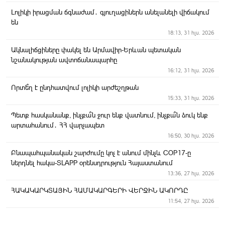
Լոլիկի իրացման ճգնաժամ․ գյուղացիներն անելանելի վիճակում
են
18:13, 31 հլս. 2026
Ակնալիճցիները փակել են Արմավիր-Երևան պետական
նշանակության ավտոճանապարհը
16:12, 31 հլս. 2026
Որտե՞ղ է ընդհատվում լոլիկի արժեշղթան
15:33, 31 հլս. 2026
Պետք հասկանանք, ինչքա՞ն ջուր ենք վատնում, ինչքա՞ն ձուկ ենք
արտահանում․ ՀՀ վարչապետ
16:50, 30 հլս. 2026
Բնապահպանական շարժումը կոչ է անում մինչև COP17-ը
ներդնել հակա-SLAPP օրենսդրություն Հայաստանում
13:36, 27 հլս. 2026
ՀԱԿԱԿԱՐԿՏԱՅԻՆ ՀԱՄԱԿԱՐԳԵՐԻ ՎԵՐՋԻՆ ԱԿՈՐԴԸ
11:54, 27 հլս. 2026
Երեկոյան Արմավիր