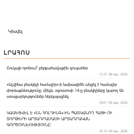
Կիսվել
ԼՐԱՀՈՍ
Շուկայի որոնում՝ բերքահավաքին զուգահեռ
13:27, 06 օգս. 2026
«Ալվինա բնակելի համալիր»-ի նախագիծն անցել է համալիր
փորձաքննությունը, մինչև օգոստոսի 14-ը բնակիչները կարող են
առաջարկություններ ներկայացնել
16:01, 04 օգս. 2026
ԿԱՍԵՑՎԵԼ Է «ՆՆ ՀՈԼԴԻՆԳ»-ԻՆ ՊԱՏԿԱՆՈՂ ՀԱՑԻ ՈՒ
ՏՈՐԹԵՐԻ ԱՐՏԱԴՐԱՄԱՍԻ ԱՐՏԱԴՐԱԿԱՆ
ԳՈՐԾՈՒՆԵՈՒԹՅՈՒՆԸ
15:15, 04 օգս. 2026