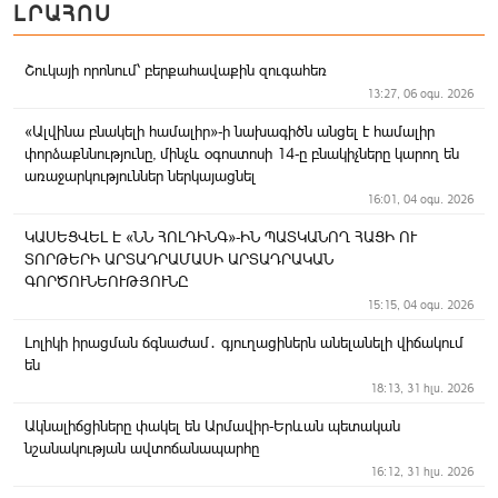
ԼՐԱՀՈՍ
Շուկայի որոնում՝ բերքահավաքին զուգահեռ
13:27, 06 օգս. 2026
«Ալվինա բնակելի համալիր»-ի նախագիծն անցել է համալիր
փորձաքննությունը, մինչև օգոստոսի 14-ը բնակիչները կարող են
առաջարկություններ ներկայացնել
16:01, 04 օգս. 2026
ԿԱՍԵՑՎԵԼ Է «ՆՆ ՀՈԼԴԻՆԳ»-ԻՆ ՊԱՏԿԱՆՈՂ ՀԱՑԻ ՈՒ
ՏՈՐԹԵՐԻ ԱՐՏԱԴՐԱՄԱՍԻ ԱՐՏԱԴՐԱԿԱՆ
ԳՈՐԾՈՒՆԵՈՒԹՅՈՒՆԸ
15:15, 04 օգս. 2026
Լոլիկի իրացման ճգնաժամ․ գյուղացիներն անելանելի վիճակում
են
18:13, 31 հլս. 2026
Ակնալիճցիները փակել են Արմավիր-Երևան պետական
նշանակության ավտոճանապարհը
16:12, 31 հլս. 2026