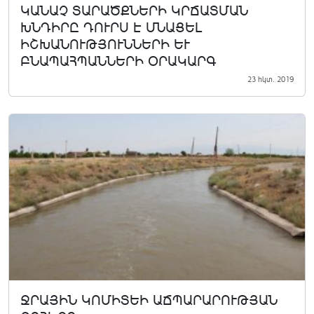
ԿԱՆԱՉ ՏԱՐԱԾՔՆԵՐԻ ԿՐՃԱՏՄԱՆ
ԽՆԴԻՐԸ ԴՈՒՐՍ Է ՄՆԱՑԵԼ
ԻՇԽԱՆՈՒԹՅՈՒՆՆԵՐԻ ԵՒ
ԲՆԱՊԱՀՊԱՆՆԵՐԻ ՕՐԱԿԱՐԳ
23 հկտ. 2019
ՋՐԱՅԻՆ ԿՈՄԻՏԵԻ ԱՃՊԱՐԱՐՈՒԹՅԱՆ