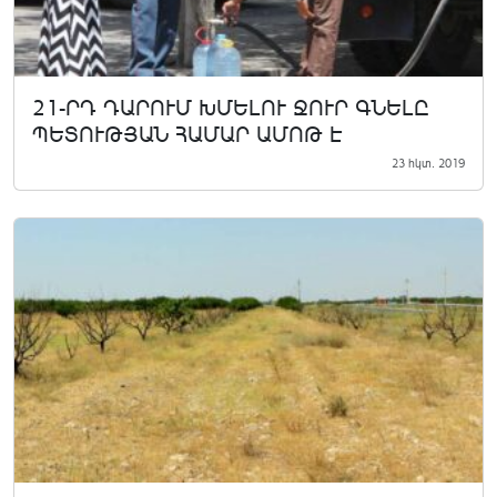
21-ՐԴ ԴԱՐՈՒՄ ԽՄԵԼՈՒ ՋՈՒՐ ԳՆԵԼԸ
ՊԵՏՈՒԹՅԱՆ ՀԱՄԱՐ ԱՄՈԹ Է
23 հկտ. 2019