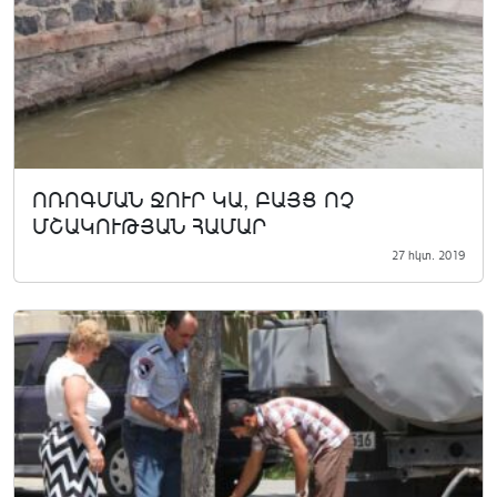
ՈՌՈԳՄԱՆ ՋՈՒՐ ԿԱ, ԲԱՅՑ ՈՉ
ՄՇԱԿՈՒԹՅԱՆ ՀԱՄԱՐ
27 հկտ. 2019