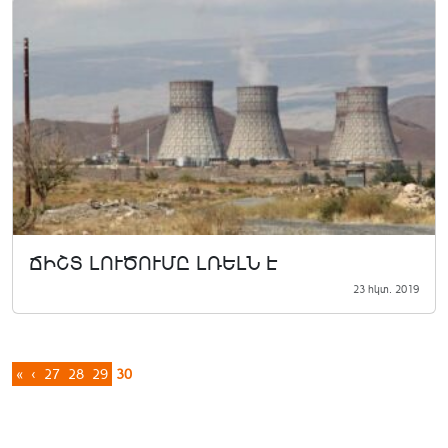
ՃԻՇՏ ԼՈՒԾՈՒՄԸ ԼՌԵԼՆ Է
23 հկտ. 2019
«
‹
27
28
29
30