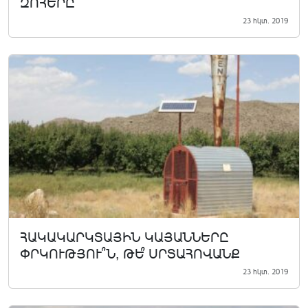
ԶՈՀԵՐԸ
23 հկտ. 2019
ՀԱԿԱԿԱՐԿՏԱՅԻՆ ԿԱՅԱՆՆԵՐԸ
ՓՐԿՈՒԹՅՈՒ՞Ն, ԹԵ՞ ՍՐՏԱՀՈՎԱՆՔ
23 հկտ. 2019