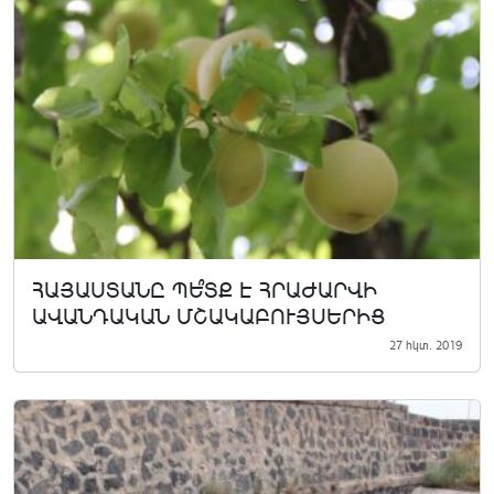
ՀԱՅԱՍՏԱՆԸ ՊԵ՞ՏՔ Է ՀՐԱԺԱՐՎԻ
ԱՎԱՆԴԱԿԱՆ ՄՇԱԿԱԲՈՒՅՍԵՐԻՑ
27 հկտ. 2019