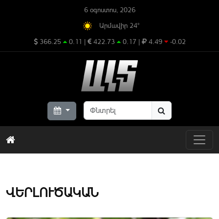
6 օգոստոս, 2026
Արմավիր 24°
366.25
0.11
|
422.73
0.17
|
4.49
-0.02
ՎԵՐԼՈՒԾԱԿԱՆ