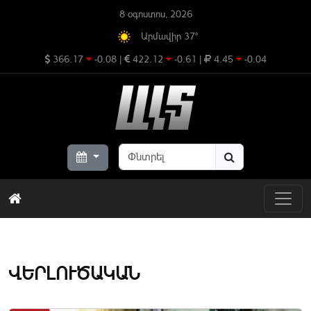
8 օգոստոս, 2026
Արմավիր 37°
366.17
-0.08
|
422.12
-0.61
|
4.45
-0.04
ՎԵՐԼՈՒԾԱԿԱՆ