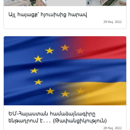
Այլ հայացք՝ հյուսիսից հարավ
29 հնվ. 2022
ԵՄ-Հայաստան համաձայնագիրը
ենթադրում է․․․ (Թափանցիկություն)
28 հնվ. 2022