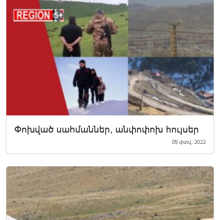
Փոխված սահմաններ, անփոփոխ հույսեր
05 փտվ. 2022