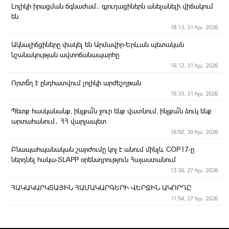
Լոլիկի իրացման ճգնաժամ․ գյուղացիներն անելանելի վիճակում
են
18:13, 31 հլս. 2026
Ակնալիճցիները փակել են Արմավիր-Երևան պետական
նշանակության ավտոճանապարհը
16:12, 31 հլս. 2026
Որտե՞ղ է ընդհատվում լոլիկի արժեշղթան
15:33, 31 հլս. 2026
Պետք հասկանանք, ինչքա՞ն ջուր ենք վատնում, ինչքա՞ն ձուկ ենք
արտահանում․ ՀՀ վարչապետ
16:50, 30 հլս. 2026
Բնապահպանական շարժումը կոչ է անում մինչև COP17-ը
ներդնել հակա-SLAPP օրենսդրություն Հայաստանում
13:36, 27 հլս. 2026
ՀԱԿԱԿԱՐԿՏԱՅԻՆ ՀԱՄԱԿԱՐԳԵՐԻ ՎԵՐՋԻՆ ԱԿՈՐԴԸ
11:54, 27 հլս. 2026
Երեկոյան Արմավիր
11:23, 27 հլս. 2026