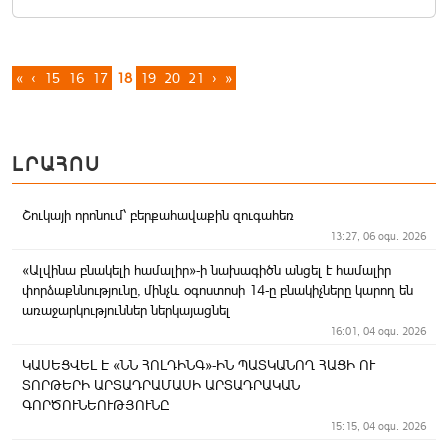
«
‹
15
16
17
18
19
20
21
›
»
ԼՐԱՀՈՍ
Շուկայի որոնում՝ բերքահավաքին զուգահեռ
13:27, 06 օգս. 2026
«Ալվինա բնակելի համալիր»-ի նախագիծն անցել է համալիր
փորձաքննությունը, մինչև օգոստոսի 14-ը բնակիչները կարող են
առաջարկություններ ներկայացնել
16:01, 04 օգս. 2026
ԿԱՍԵՑՎԵԼ Է «ՆՆ ՀՈԼԴԻՆԳ»-ԻՆ ՊԱՏԿԱՆՈՂ ՀԱՑԻ ՈՒ
ՏՈՐԹԵՐԻ ԱՐՏԱԴՐԱՄԱՍԻ ԱՐՏԱԴՐԱԿԱՆ
ԳՈՐԾՈՒՆԵՈՒԹՅՈՒՆԸ
15:15, 04 օգս. 2026