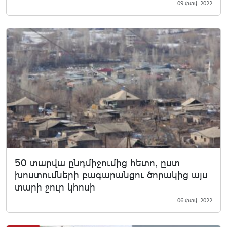
09 փտվ. 2022
50 տարվա ընդմիջումից հետո, ըստ
խոստումների բագարանցու ծորակից այս
տարի ջուր կհոսի
06 փտվ. 2022