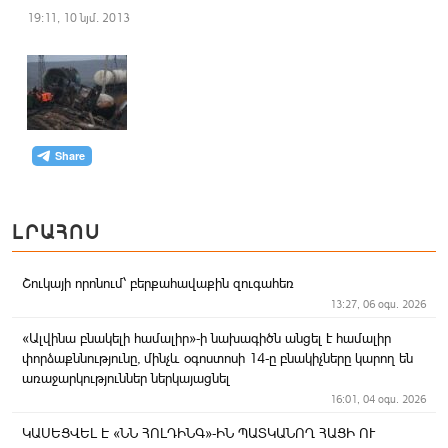
19:11, 10 նյմ. 2013
ԼՐԱՀՈՍ
Շուկայի որոնում՝ բերքահավաքին զուգահեռ
13:27, 06 օգս. 2026
«Ալվինա բնակելի համալիր»-ի նախագիծն անցել է համալիր
փորձաքննությունը, մինչև օգոստոսի 14-ը բնակիչները կարող են
առաջարկություններ ներկայացնել
16:01, 04 օգս. 2026
ԿԱՍԵՑՎԵԼ Է «ՆՆ ՀՈԼԴԻՆԳ»-ԻՆ ՊԱՏԿԱՆՈՂ ՀԱՑԻ ՈՒ