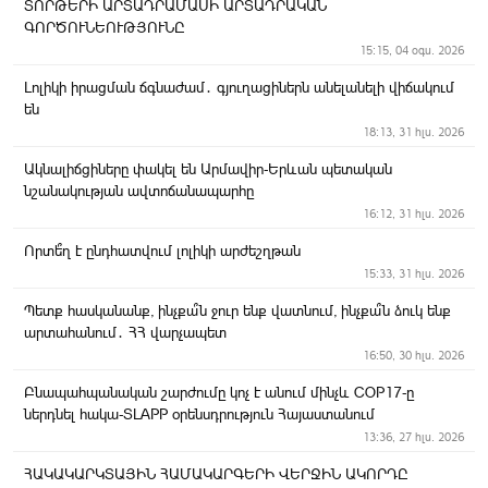
ՏՈՐԹԵՐԻ ԱՐՏԱԴՐԱՄԱՍԻ ԱՐՏԱԴՐԱԿԱՆ
ԳՈՐԾՈՒՆԵՈՒԹՅՈՒՆԸ
15:15, 04 օգս. 2026
Լոլիկի իրացման ճգնաժամ․ գյուղացիներն անելանելի վիճակում
են
18:13, 31 հլս. 2026
Ակնալիճցիները փակել են Արմավիր-Երևան պետական
նշանակության ավտոճանապարհը
16:12, 31 հլս. 2026
Որտե՞ղ է ընդհատվում լոլիկի արժեշղթան
15:33, 31 հլս. 2026
Պետք հասկանանք, ինչքա՞ն ջուր ենք վատնում, ինչքա՞ն ձուկ ենք
արտահանում․ ՀՀ վարչապետ
16:50, 30 հլս. 2026
Բնապահպանական շարժումը կոչ է անում մինչև COP17-ը
ներդնել հակա-SLAPP օրենսդրություն Հայաստանում
13:36, 27 հլս. 2026
ՀԱԿԱԿԱՐԿՏԱՅԻՆ ՀԱՄԱԿԱՐԳԵՐԻ ՎԵՐՋԻՆ ԱԿՈՐԴԸ