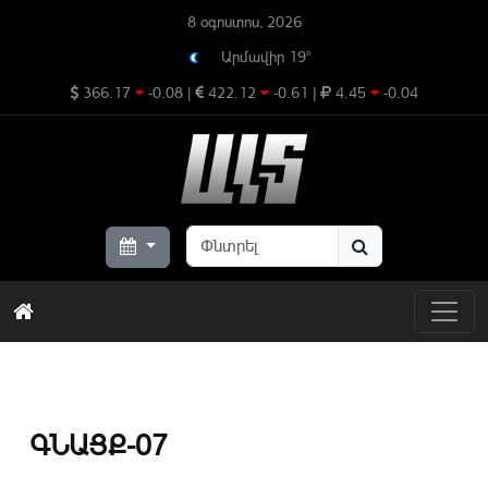
8 օգոստոս, 2026
Արմավիր 19°
366.17
-0.08
|
422.12
-0.61
|
4.45
-0.04
ԳՆԱՑՔ-07