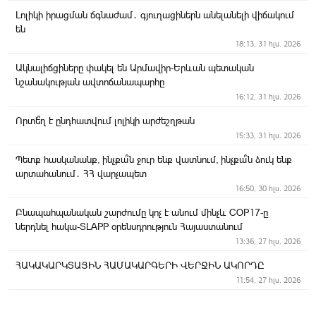
Լոլիկի իրացման ճգնաժամ․ գյուղացիներն անելանելի վիճակում
են
18:13, 31 հլս. 2026
Ակնալիճցիները փակել են Արմավիր-Երևան պետական
նշանակության ավտոճանապարհը
16:12, 31 հլս. 2026
Որտե՞ղ է ընդհատվում լոլիկի արժեշղթան
15:33, 31 հլս. 2026
Պետք հասկանանք, ինչքա՞ն ջուր ենք վատնում, ինչքա՞ն ձուկ ենք
արտահանում․ ՀՀ վարչապետ
16:50, 30 հլս. 2026
Բնապահպանական շարժումը կոչ է անում մինչև COP17-ը
ներդնել հակա-SLAPP օրենսդրություն Հայաստանում
13:36, 27 հլս. 2026
ՀԱԿԱԿԱՐԿՏԱՅԻՆ ՀԱՄԱԿԱՐԳԵՐԻ ՎԵՐՋԻՆ ԱԿՈՐԴԸ
11:54, 27 հլս. 2026
Երեկոյան Արմավիր