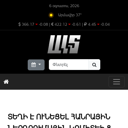
6 օգոստոս, 2026
Արմավիր 37°
366.17
-0.08
|
422.12
-0.61
|
4.45
-0.04
ՏԵՂԻ Է ՈՒՆԵՑԵԼ ՀԱՆՐԱՅԻՆ