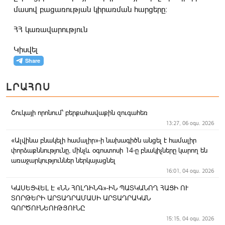
մասով բացառության կիրառման հարցերը:
ՀՀ կառավարություն
Կիսվել
ԼՐԱՀՈՍ
Շուկայի որոնում՝ բերքահավաքին զուգահեռ
13:27, 06 օգս. 2026
«Ալվինա բնակելի համալիր»-ի նախագիծն անցել է համալիր
փորձաքննությունը, մինչև օգոստոսի 14-ը բնակիչները կարող են
առաջարկություններ ներկայացնել
16:01, 04 օգս. 2026
ԿԱՍԵՑՎԵԼ Է «ՆՆ ՀՈԼԴԻՆԳ»-ԻՆ ՊԱՏԿԱՆՈՂ ՀԱՑԻ ՈՒ
ՏՈՐԹԵՐԻ ԱՐՏԱԴՐԱՄԱՍԻ ԱՐՏԱԴՐԱԿԱՆ
ԳՈՐԾՈՒՆԵՈՒԹՅՈՒՆԸ
15:15, 04 օգս. 2026