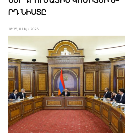
ՆԵՐԴՐՈՒՄԱՅԻՆ ԿՈՄԻՏԵԻ 8–
ՐԴ ՆԻՍՏԸ
18:35, 01 հլս. 2026