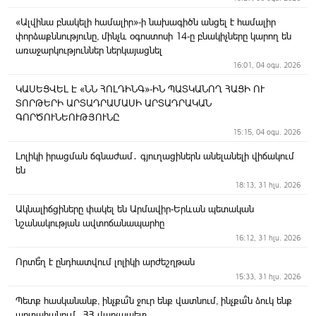
«Ալվինա բնակելի համալիր»-ի նախագիծն անցել է համալիր
փորձաքննությունը, մինչև օգոստոսի 14-ը բնակիչները կարող են
առաջարկություններ ներկայացնել
16:01, 04 օգս. 2026
ԿԱՍԵՑՎԵԼ Է «ՆՆ ՀՈԼԴԻՆԳ»-ԻՆ ՊԱՏԿԱՆՈՂ ՀԱՑԻ ՈՒ
ՏՈՐԹԵՐԻ ԱՐՏԱԴՐԱՄԱՍԻ ԱՐՏԱԴՐԱԿԱՆ
ԳՈՐԾՈՒՆԵՈՒԹՅՈՒՆԸ
15:15, 04 օգս. 2026
Լոլիկի իրացման ճգնաժամ․ գյուղացիներն անելանելի վիճակում
են
18:13, 31 հլս. 2026
Ակնալիճցիները փակել են Արմավիր-Երևան պետական
նշանակության ավտոճանապարհը
16:12, 31 հլս. 2026
Որտե՞ղ է ընդհատվում լոլիկի արժեշղթան
15:33, 31 հլս. 2026
Պետք հասկանանք, ինչքա՞ն ջուր ենք վատնում, ինչքա՞ն ձուկ ենք
արտահանում․ ՀՀ վարչապետ