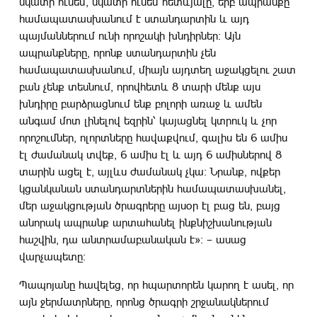
նկատի ունեմ, նկատի ունեմ հետևյալը, երբ ապրանքը
համապատասխանում է ստանդարտին և այդ
պայմաններում ունի որոշակի խնդիրներ։ Այն
ապրանքները, որոնք ստանդարտին չեն
համապատասխանում, միայն այդտեղ աջակցելու շատ
բան չենք տեսնում, որովհետև 8 տարի մենք այս
խնդիրը բարձրացնում ենք բոլորի առաջ և ամեն
անգամ մոտ լինելով եզրին՝ կայացնել կտրուկ և չոր
որոշումներ, ոլորտները հավաքվում, գալիս են 6 ամիս
էլ ժամանակ տվեք, 6 ամիս էլ և այդ 6 ամիսներով 8
տարին ացել է, այլևս ժամանակ չկա։ Նրանք, ովքեր
կցանկանան ստանդարտներին համապատասխանել,
մեր աջակցության ծրագրերը այսօր էլ բաց են, բայց
անորակ ապրանք արտահանել ինքնիշխանության
հաշվին, դա անտրամաբանական է»։ – ասաց
վարչապետը։
Պապոյանը հավելեց, որ հպարտորեն կարող է ասել, որ
այն ջերմատրները, որոնց ծրագրի շրջանակներում