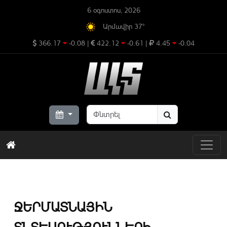
6 օգոստոս, 2026
Արմավիր 37°
366.17
-0.08
|
422.12
-0.61
|
4.45
-0.04
ՋԵՐՄԱՏՆԱՅԻՆ