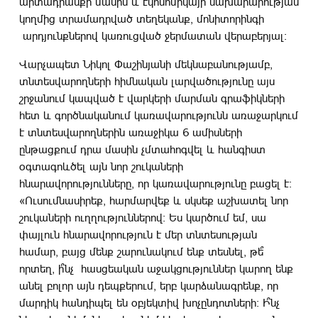
արտադրանքի մասին և էկոնոմիկայի նախարարության
կողմից տրամադրված տեղեկանք, մոնիտորինգի
արդյունքներով կառուցված ջերմատան վերաբերյալ։
Վարչապետ Նիկոլ Փաշինյանի մեկնաբանությամբ,
տնտեսվարողների հիմնական լարվածությունը այս
շրջանում կապված է վարկերի մարման գրաֆիկների
հետ և գործնականում կառավարությունն առաջարկում
է տնտեսվարողներին առաջիկա 6 ամիսների
ընթացքում դրա մասին չմտահոգվել և հանգիստ
օգտագոևծել այն նոր շուկաների
հնարավորությունները, որ կառավարությունը բացել է։
«Ուսումնասիրեք, հարմարվեք և սկսեք աշխատել նոր
շուկաների ուղղություններով։ Ես կարծում եմ, սա
փայլուն հնարավորություն է մեր տնտեսության
համար, բայց մենք շարունակում ենք տեսնել, թե՞
որտեղ, ի՞նչ հասցեական աջակցություններ կարող ենք
անել բոլոր այն դեպքերում, երբ կարձանագրենք, որ
մարդիկ հանդիպել են օբյեկտիվ խոչընդոտների։ Ի՞նչ