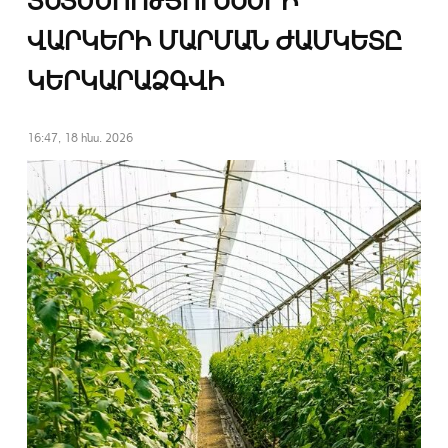
ՏՆՏԵՍՈՒԹՅՈՒՆՆԵՐԻ
ՎԱՐԿԵՐԻ ՄԱՐՄԱՆ ԺԱՄԿԵՏԸ
ԿԵՐԿԱՐԱՁԳՎԻ
16:47, 18 հնս. 2026