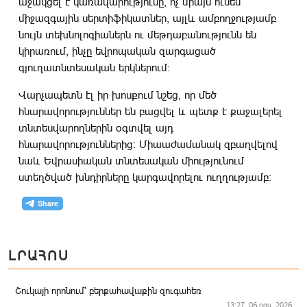
աջակցել է կառավարությունը, ոչ միայն ունեն
միջազգային սերտիֆիկատներ, այլև ամբողջությամբ
նույն տեխնոլոգիաներն ու մեթդաբանությունն են
կիրառում, ինչը եվրոպական զարգացած
գյուղատնտեսական երկներում։
Վարչապետն էլ իր խոսքում նշեց, որ մեծ
հնարավորություններ են բացվել և պետք է քաջալերել
տնտեսվարողներին օգտվել այդ
հնարավորություններից։ Միաաժամանակ զբաղվելով
նաև Եվրասիական տնտեսական միությունում
ստեղծված խնդիրները կարգավորելու ուղղությամբ։
ԼՐԱՀՈՍ
Շուկայի որոնում՝ բերքահավաքին զուգահեռ
13:27, 06 օգս. 2026