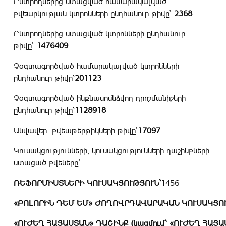
Ընտրողներից ստացված համարակալված
քվեարկության կտրոնների ընդհանուր թիվը՝
2368
Ընտրողներից ստացված կտրոնների ընդհանուր
թիվը՝
1476409
Չօգտագործված համարակալված կտրոնների
ընդհանուր թիվը՝
201123
Չօգտագործված ինքնասոսնձվող դրոշմանիշերի
ընդհանուր թիվը՝
1128918
Անվավեր քվեաթերթիկների թիվը՝
17097
Կուսակցությունների, կուսակցությունների դաշինքների
ստացած քվեները`
ՌԵՖՈՐՄԻՍՏՆԵՐԻ
ԿՈՒՍԱԿՑՈՒԹՅՈՒՆ
`
1456
«
ԲՈԼՈՐԻՆ
ԴԵՄ
ԵՄ
»
ԺՈՂՈՎՐԴԱՎԱՐԱԿԱՆ
ԿՈՒՍԱԿՑՈ
«
ՈՒԺԵՂ
ՀԱՅԱՍՏԱՆ
»
ԴԱՇԻՆՔ
(
կազմում՝
«
ՈՒԺԵՂ
ՀԱՅԱ