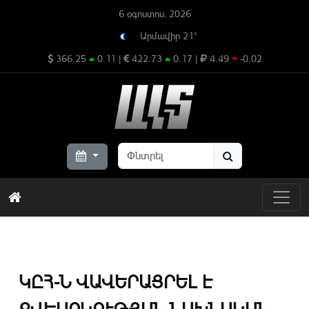
6 օգոստոս, 2026
Արմավիր 21°
366.25
0.11
|
422.73
0.17
|
4.49
-0.02
ԿԸՀ-Ն ՎԱՎԵՐԱՑՐԵԼ Է