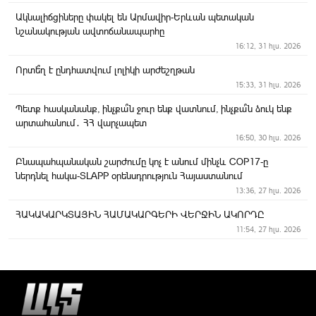
Ակնալիճցիները փակել են Արմավիր-Երևան պետական
նշանակության ավտոճանապարհը
16:12, 31 հլս. 2026
Որտե՞ղ է ընդհատվում լոլիկի արժեշղթան
15:33, 31 հլս. 2026
Պետք հասկանանք, ինչքա՞ն ջուր ենք վատնում, ինչքա՞ն ձուկ ենք
արտահանում․ ՀՀ վարչապետ
16:50, 30 հլս. 2026
Բնապահպանական շարժումը կոչ է անում մինչև COP17-ը
ներդնել հակա-SLAPP օրենսդրություն Հայաստանում
13:36, 27 հլս. 2026
ՀԱԿԱԿԱՐԿՏԱՅԻՆ ՀԱՄԱԿԱՐԳԵՐԻ ՎԵՐՋԻՆ ԱԿՈՐԴԸ
11:54, 27 հլս. 2026
Երեկոյան Արմավիր
11:23, 27 հլս. 2026
ՀՀ ՏԿԵ նախարարը հանդիպել է ԻԻՀ ճանապարհների և
քաղաքաշինության նախարարի հետ