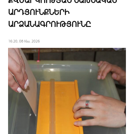
ՔՎԵԱՐԿՈՒԹՅԱՆ ՆԱԽՆԱԿԱՆ
ԱՐԴՅՈՒՆՔՆԵՐԻ
ԱՐՁԱՆԱԳՐՈՒԹՅՈՒՆԸ
16:20, 08 հնս. 2026