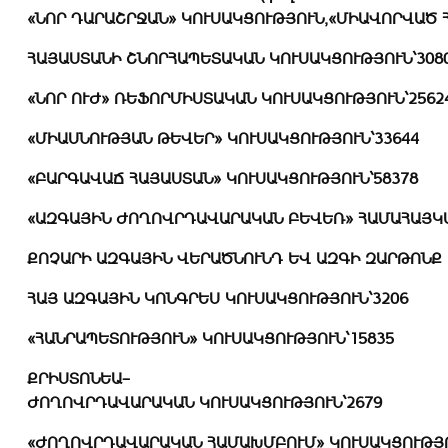
«
ՆՈՐ
ԴԱՐԱՇՐՋԱՆ
»
ԿՈՒՍԱԿՑՈՒԹՅՈՒՆ
,«
ՄԻԱՎՈՐՎԱԾ
ՀԱՅԱՍՏԱՆԻ
ՇՆՈՐՀԱՊԵՏԱԿԱՆ
ԿՈՒՍԱԿՑՈՒԹՅՈՒՆ
`308
«
ՆՈՐ
ՈՒԺ
»
ՌԵՖՈՐՄԻՍՏԱԿԱՆ
ԿՈՒՍԱԿՑՈՒԹՅՈՒՆ
`2562
«
ՄԻԱՍՆՈՒԹՅԱՆ
ԹԵՎԵՐ
»
ԿՈՒՍԱԿՑՈՒԹՅՈՒՆ
`33644
«
ԲԱՐԳԱՎԱՃ
ՀԱՅԱՍՏԱՆ
»
ԿՈՒՍԱԿՑՈՒԹՅՈՒՆ
`
58378
«
ԱԶԳԱՅԻՆ
ԺՈՂՈՎՐԴԱՎԱՐԱԿԱՆ
ԲԵՎԵՌ
»
ՀԱՄԱՀԱՅԿ
ՔՈՉԱՐԻ
ԱԶԳԱՅԻՆ
ՎԵՐԱԾՆՈՒՆԴ
ԵՎ
ԱԶԳԻ
ԶԱՐԹՈՆՔ
ՀԱՅ
ԱԶԳԱՅԻՆ
ԿՈՆԳՐԵՍ
ԿՈՒՍԱԿՑՈՒԹՅՈՒՆ
`
3206
«
ՀԱՆՐԱՊԵՏՈՒԹՅՈՒՆ
»
ԿՈՒՍԱԿՑՈՒԹՅՈՒՆ
`
15835
ՔՐԻՍՏՈՆԵԱ
–
ԺՈՂՈՎՐԴԱՎԱՐԱԿԱՆ
ԿՈՒՍԱԿՑՈՒԹՅՈՒՆ
`
2679
«
ԺՈՂՈՎՐԴԱՎԱՐԱԿԱՆ
ՀԱՄԱԽՄԲՈՒՄ
»
ԿՈՒՍԱԿՑՈՒԹՅ