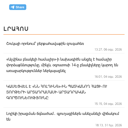
ԼՐԱՀՈՍ
Շուկայի որոնում՝ բերքահավաքին զուգահեռ
13:27, 06 օգս. 2026
«Ալվինա բնակելի համալիր»-ի նախագիծն անցել է համալիր
փորձաքննությունը, մինչև օգոստոսի 14-ը բնակիչները կարող են
առաջարկություններ ներկայացնել
16:01, 04 օգս. 2026
ԿԱՍԵՑՎԵԼ Է «ՆՆ ՀՈԼԴԻՆԳ»-ԻՆ ՊԱՏԿԱՆՈՂ ՀԱՑԻ ՈՒ
ՏՈՐԹԵՐԻ ԱՐՏԱԴՐԱՄԱՍԻ ԱՐՏԱԴՐԱԿԱՆ
ԳՈՐԾՈՒՆԵՈՒԹՅՈՒՆԸ
15:15, 04 օգս. 2026
Լոլիկի իրացման ճգնաժամ․ գյուղացիներն անելանելի վիճակում
են
18:13, 31 հլս. 2026