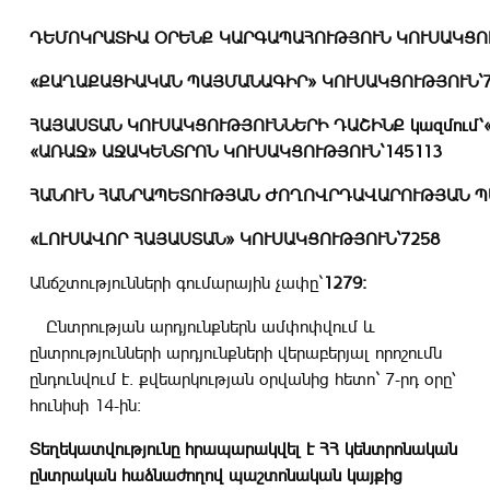
ԴԵՄՈԿՐԱՏԻԱ
ՕՐԵՆՔ
ԿԱՐԳԱՊԱՀՈՒԹՅՈՒՆ
ԿՈՒՍԱԿՑՈ
«
ՔԱՂԱՔԱՑԻԱԿԱՆ
ՊԱՅՄԱՆԱԳԻՐ
»
ԿՈՒՍԱԿՑՈՒԹՅՈՒՆ`
ՀԱՅԱՍՏԱՆ
ԿՈՒՍԱԿՑՈՒԹՅՈՒՆՆԵՐԻ
ԴԱՇԻՆՔ
կազմում՝
«
ԱՌԱՋ
»
ԱՋԱԿԵՆՏՐՈՆ
ԿՈՒՍԱԿՑՈՒԹՅՈՒՆ
`
145113
ՀԱՆՈՒՆ
ՀԱՆՐԱՊԵՏՈՒԹՅԱՆ
ԺՈՂՈՎՐԴԱՎԱՐՈՒԹՅԱՆ
Պ
«
ԼՈՒՍԱՎՈՐ
ՀԱՅԱՍՏԱՆ
»
ԿՈՒՍԱԿՑՈՒԹՅՈՒՆ
`
7258
Անճշտությունների գումարային չափը`
1279
:
Ընտրության արդյունքներն ամփոփվում և
ընտրությունների արդյունքների վերաբերյալ որոշումն
ընդունվում է. քվեարկության օրվանից հետո` 7-րդ օրը՝
հունիսի 14-ին։
Տեղեկատվությունը հրապարակվել է ՀՀ կենտրոնական
ընտրական հաձնաժողով պաշտոնական կայքից