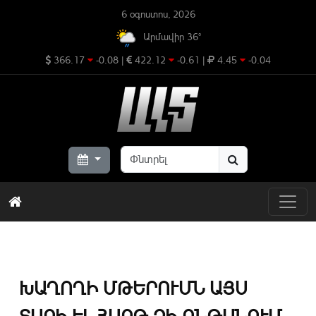
6 օգոստոս, 2026
Արմավիր 36°
366.17
-0.08
|
422.12
-0.61
|
4.45
-0.04
ԽԱՂՈՂԻ ՄԹԵՐՈՒՄՆ ԱՅՍ