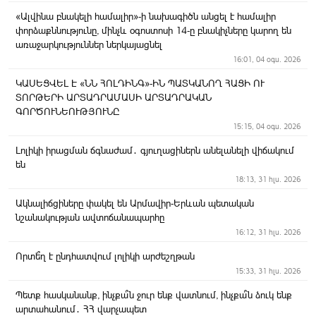
«Ալվինա բնակելի համալիր»-ի նախագիծն անցել է համալիր
փորձաքննությունը, մինչև օգոստոսի 14-ը բնակիչները կարող են
առաջարկություններ ներկայացնել
16:01, 04 օգս. 2026
ԿԱՍԵՑՎԵԼ Է «ՆՆ ՀՈԼԴԻՆԳ»-ԻՆ ՊԱՏԿԱՆՈՂ ՀԱՑԻ ՈՒ
ՏՈՐԹԵՐԻ ԱՐՏԱԴՐԱՄԱՍԻ ԱՐՏԱԴՐԱԿԱՆ
ԳՈՐԾՈՒՆԵՈՒԹՅՈՒՆԸ
15:15, 04 օգս. 2026
Լոլիկի իրացման ճգնաժամ․ գյուղացիներն անելանելի վիճակում
են
18:13, 31 հլս. 2026
Ակնալիճցիները փակել են Արմավիր-Երևան պետական
նշանակության ավտոճանապարհը
16:12, 31 հլս. 2026
Որտե՞ղ է ընդհատվում լոլիկի արժեշղթան
15:33, 31 հլս. 2026
Պետք հասկանանք, ինչքա՞ն ջուր ենք վատնում, ինչքա՞ն ձուկ ենք
արտահանում․ ՀՀ վարչապետ