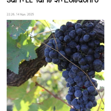
ՏԱՐԻ ԷԼ ՀԱՐԹ ՉԻ ԸՆԹԱՆՈՒՄ
22:26, 14 հկտ. 2025