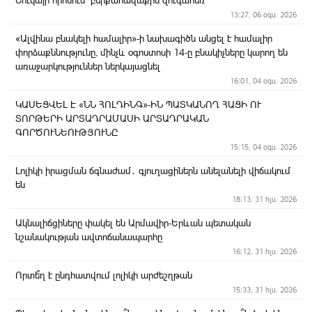
Շուկայի որոնում՝ բերքահավաքին զուգահեռ
13:27, 06 օգս. 2026
«Ալվինա բնակելի համալիր»-ի նախագիծն անցել է համալիր
փորձաքննությունը, մինչև օգոստոսի 14-ը բնակիչները կարող են
առաջարկություններ ներկայացնել
16:01, 04 օգս. 2026
ԿԱՍԵՑՎԵԼ Է «ՆՆ ՀՈԼԴԻՆԳ»-ԻՆ ՊԱՏԿԱՆՈՂ ՀԱՑԻ ՈՒ
ՏՈՐԹԵՐԻ ԱՐՏԱԴՐԱՄԱՍԻ ԱՐՏԱԴՐԱԿԱՆ
ԳՈՐԾՈՒՆԵՈՒԹՅՈՒՆԸ
15:15, 04 օգս. 2026
Լոլիկի իրացման ճգնաժամ․ գյուղացիներն անելանելի վիճակում
են
18:13, 31 հլս. 2026
Ակնալիճցիները փակել են Արմավիր-Երևան պետական
նշանակության ավտոճանապարհը
16:12, 31 հլս. 2026
Որտե՞ղ է ընդհատվում լոլիկի արժեշղթան
15:33, 31 հլս. 2026