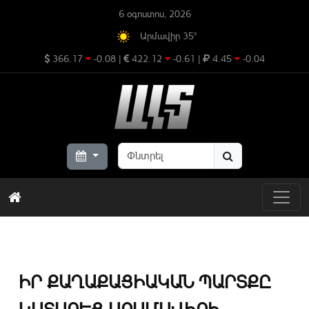
6 օգոստոս, 2026
Արմավիր 35°
366.17
-0.08
|
422.12
-0.61
|
4.45
-0.04
ԻՐ ՔԱՂԱՔԱՑԻԱԿԱՆ ՊԱՐՏՔԸ