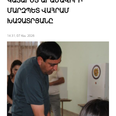
ԿԱՏԱՐԵՑ ԱՐԱՄԱՎԻՐԻ
ՄԱՐԶՊԵՏ ՎԱՀՐԱՄ
ԽԱՉԱՏՐՅԱՆԸ
14:31, 07 հնս. 2026