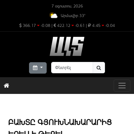
7 օգոստոս, 2026
Արմավիր 33°
366.17
-0.08
|
422.12
-0.61
|
4.45
-0.04
ԲԱԽՏԸ ԳՅՈՒԽՆԱԽԱՐԱՐԻՑ