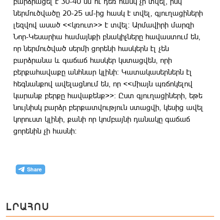
բարձրացել է 30-40 սմ ու դեռ հասկ չի տվել, իսկ
ներմուծվածը 20-25 սմ-ից հասկ է տվել, գյուղացիների
լեզվով ասած <<կռուտ>> է տվել: Արմավիրի մարզի
Նոր-Կեսարիա համայնքի բնակիչները հավաստում են,
որ ներմուծված սերմի ցորենի հասկերն էլ չեն
բարձրանա և գաճաճ հասկեր կստացվեն, որի
բերքահավաքը անհնար կլինի: Կատակասերներն էլ
հեգնանքով ավելացնում են, որ <<միայն պռճոկելով
կարանք բերքը հավաքենք>>: Ըստ գյուղացիների, եթե
նույնիսկ բարձր բերքատվություն ստացվի, կեսից ավել
կորուստ կլինի, քանի որ կոմբայնի դանակը գաճաճ
ցորենին չի հասնի:
ԼՐԱՀՈՍ