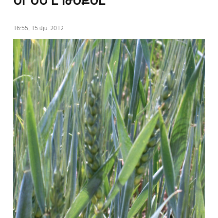
ԵՐԵՍ Է ԹԵՔԵԼ
16:55, 15 մյս. 2012