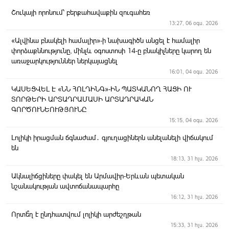
Շուկայի որոնում՝ բերքահավաքին զուգահեռ
13:27, 06 օգս. 2026
«Ալվինա բնակելի համալիր»-ի նախագիծն անցել է համալիր
փորձաքննությունը, մինչև օգոստոսի 14-ը բնակիչները կարող են
առաջարկություններ ներկայացնել
16:01, 04 օգս. 2026
ԿԱՍԵՑՎԵԼ Է «ՆՆ ՀՈԼԴԻՆԳ»-ԻՆ ՊԱՏԿԱՆՈՂ ՀԱՑԻ ՈՒ
ՏՈՐԹԵՐԻ ԱՐՏԱԴՐԱՄԱՍԻ ԱՐՏԱԴՐԱԿԱՆ
ԳՈՐԾՈՒՆԵՈՒԹՅՈՒՆԸ
15:15, 04 օգս. 2026
Լոլիկի իրացման ճգնաժամ․ գյուղացիներն անելանելի վիճակում
են
18:13, 31 հլս. 2026
Ակնալիճցիները փակել են Արմավիր-Երևան պետական
նշանակության ավտոճանապարհը
16:12, 31 հլս. 2026
Որտե՞ղ է ընդհատվում լոլիկի արժեշղթան
15:33, 31 հլս. 2026