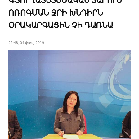
ԳՅՈՒՂԱՏՆՏԵՍԱԿԱՆ ՏԱՐՈՒՄ
ՈՌՈԳՄԱՆ ՋՐԻ ԽՆԴԻՐՆ
ՕՐԱԿԱՐԳԱՅԻՆ ՉԻ ԴԱՌՆԱ
23:48, 04 փտվ. 2019