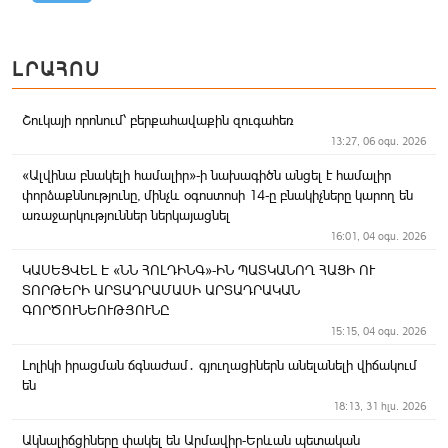
ԼՐԱՀՈՍ
Շուկայի որոնում՝ բերքահավաքին զուգահեռ
13:27, 06 օգս. 2026
«Ալվինա բնակելի համալիր»-ի նախագիծն անցել է համալիր
փորձաքննությունը, մինչև օգոստոսի 14-ը բնակիչները կարող են
առաջարկություններ ներկայացնել
16:01, 04 օգս. 2026
ԿԱՍԵՑՎԵԼ Է «ՆՆ ՀՈԼԴԻՆԳ»-ԻՆ ՊԱՏԿԱՆՈՂ ՀԱՑԻ ՈՒ
ՏՈՐԹԵՐԻ ԱՐՏԱԴՐԱՄԱՍԻ ԱՐՏԱԴՐԱԿԱՆ
ԳՈՐԾՈՒՆԵՈՒԹՅՈՒՆԸ
15:15, 04 օգս. 2026
Լոլիկի իրացման ճգնաժամ․ գյուղացիներն անելանելի վիճակում
են
18:13, 31 հլս. 2026
Ակնալիճցիները փակել են Արմավիր-Երևան պետական