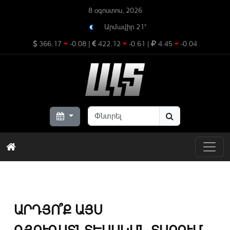
8 օգոստոս, 2026
Արմավիր 21°
366.17
-0.08
|
422.12
-0.61
|
4.45
-0.04
ԱՐԴՅՈ՞Ք ԱՅՍ