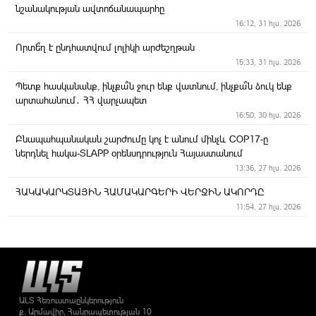
նշանակության ավտոճանապարհը
16:12, 31 հլս. 2026
Որտե՞ղ է ընդհատվում լոլիկի արժեշղթան
15:33, 31 հլս. 2026
Պետք հասկանանք, ինչքա՞ն ջուր ենք վատնում, ինչքա՞ն ձուկ ենք
արտահանում․ ՀՀ վարչապետ
16:50, 30 հլս. 2026
Բնապահպանական շարժումը կոչ է անում մինչև COP17-ը
ներդնել հակա-SLAPP օրենսդրություն Հայաստանում
13:36, 27 հլս. 2026
ՀԱԿԱԿԱՐԿՏԱՅԻՆ ՀԱՄԱԿԱՐԳԵՐԻ ՎԵՐՋԻՆ ԱԿՈՐԴԸ
11:54, 27 հլս. 2026
Երեկոյան Արմավիր
11:23, 27 հլս. 2026
ՀՀ ՏԿԵ նախարարը հանդիպել է ԻԻՀ ճանապարհների և
քաղաքաշինության նախարարի հետ
11:14, 27 հլս. 2026
ԱԼՏ Հեռուստաընկերություն
ք. Արմավիր, Հանրապետության 10